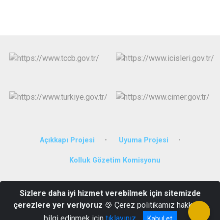
Açıkkapı Projesi
Uyuma Projesi
Kolluk Gözetim Komisyonu
Nur Mah. Vali Ozan Cad. Kaymakamlık Hizmet Binası
Sizlere daha iyi hizmet verebilmek için sitemizde
Artuklu/Mardin
çerezlere yer veriyoruz
🍪 Çerez politikamız hakkında
0 482 212 33 06
bilgi edinmek için
tıklayınız
Kabul et