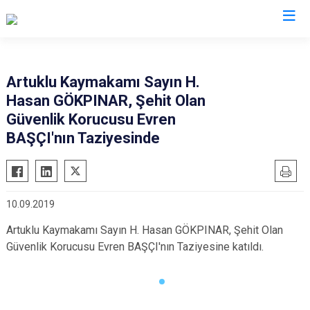
Mardin
Artuklu Kaymakamı Sayın H.
Hasan GÖKPINAR, Şehit Olan
Dargeçit
Nusaybin
Güvenlik Korucusu Evren
Derik
Ömerli
BAŞÇI'nın Taziyesinde
Kızıltepe
Savur
Mazıdağı
Yeşilli
Midyat
Artuklu
10.09.2019
Artuklu Kaymakamı Sayın H. Hasan GÖKPINAR, Şehit Olan
Güvenlik Korucusu Evren BAŞÇI'nın Taziyesine katıldı.