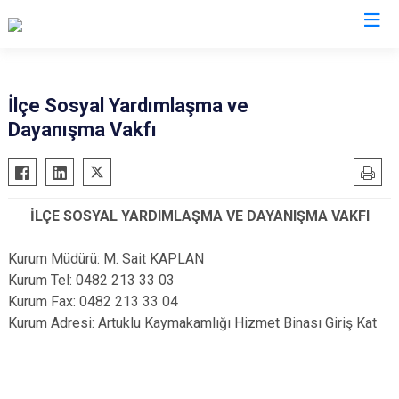
Mardin
İlçe Sosyal Yardımlaşma ve
Dayanışma Vakfı
Dargeçit
Nusaybin
Derik
Ömerli
Kızıltepe
Savur
İLÇE SOSYAL YARDIMLAŞMA VE DAYANIŞMA VAKFI
Mazıdağı
Yeşilli
Midyat
Artuklu
Kurum Müdürü: M. Sait KAPLAN
Kurum Tel: 0482 213 33 03
Kurum Fax: 0482 213 33 04
Kurum Adresi: Artuklu Kaymakamlığı Hizmet Binası Giriş Kat