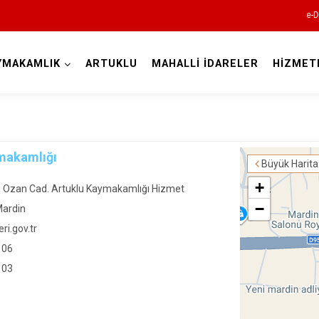
e-D
YMAKAMLIK
ARTUKLU
MAHALLİ İDARELER
HİZMET
Mardin
ymakamlığı
Büyük Harita
+
i Ozan Cad. Artuklu Kaymakamlığı Hizmet
−
Mardin
ri.gov.tr
Dargeçit
 06
 03
Derik
Kızıltepe