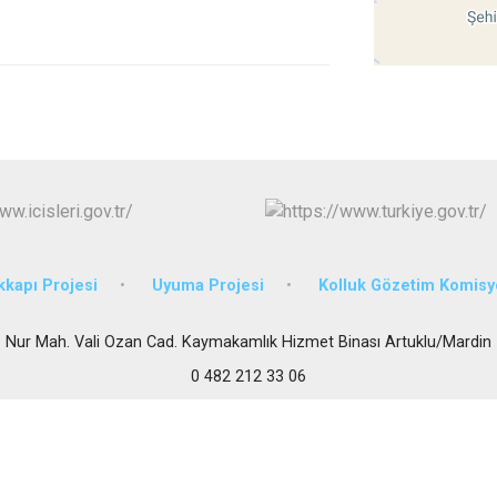
Mazıdağı
Midyat
kkapı Projesi
Uyuma Projesi
Kolluk Gözetim Komis
Nur Mah. Vali Ozan Cad. Kaymakamlık Hizmet Binası Artuklu/Mardin
0 482 212 33 06