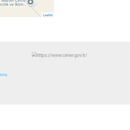
Yeşilli
Artuklu
Leaflet
yonu