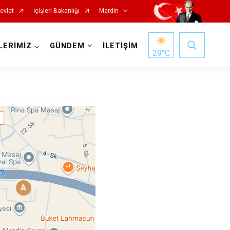
evlet
İçişleri Bakanlığı
Mardin
LERİMİZ
GÜNDEM
İLETİŞİM
29
°C
Nusaybin
A
Ömerli
Savur