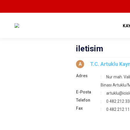
KA
iletisim
T.C. Artuklu Ka
A
Adres
Nur mah. Val
Binası Artuklu/
E-Posta
artuklu@icisle
Telefon
0 482 212 33
Fax
0 482 212 11