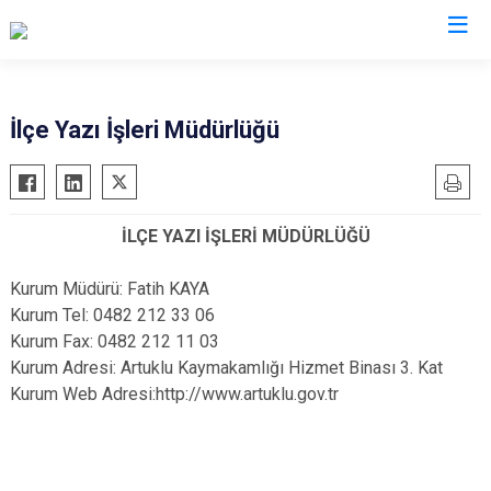
Mardin
İlçe Yazı İşleri Müdürlüğü
Dargeçit
Nusaybin
Derik
Ömerli
İLÇE YAZI İŞLERİ MÜDÜRLÜĞÜ
Kızıltepe
Savur
Mazıdağı
Yeşilli
Kurum Müdürü: Fatih KAYA
Midyat
Artuklu
Kurum Tel: 0482 212 33 06
Kurum Fax: 0482 212 11 03
Kurum Adresi: Artuklu Kaymakamlığı Hizmet Binası 3. Kat
Kurum Web Adresi:http://www.artuklu.gov.tr